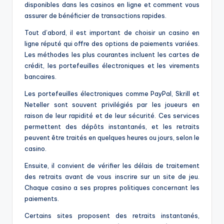
disponibles dans les casinos en ligne et comment vous
assurer de bénéficier de transactions rapides.
Tout d’abord, il est important de choisir un casino en
ligne réputé qui offre des options de paiements variées.
Les méthodes les plus courantes incluent les cartes de
crédit, les portefeuilles électroniques et les virements
bancaires.
Les portefeuilles électroniques comme PayPal, Skrill et
Neteller sont souvent privilégiés par les joueurs en
raison de leur rapidité et de leur sécurité. Ces services
permettent des dépôts instantanés, et les retraits
peuvent être traités en quelques heures ou jours, selon le
casino.
Ensuite, il convient de vérifier les délais de traitement
des retraits avant de vous inscrire sur un site de jeu.
Chaque casino a ses propres politiques concernant les
paiements.
Certains sites proposent des retraits instantanés,