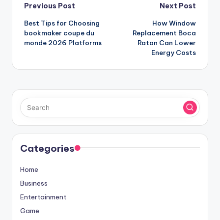
Post
Previous Post
Next Post
Best Tips for Choosing
How Window
navigation
bookmaker coupe du
Replacement Boca
monde 2026 Platforms
Raton Can Lower
Energy Costs
Categories
Home
Business
Entertainment
Game