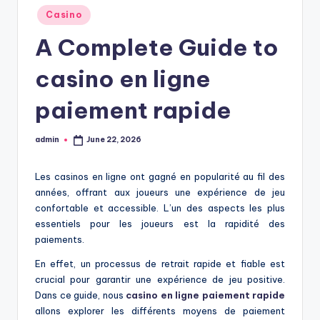
Posted
Casino
in
A Complete Guide to
casino en ligne
paiement rapide
admin
June 22, 2026
Posted
by
Les casinos en ligne ont gagné en popularité au fil des
années, offrant aux joueurs une expérience de jeu
confortable et accessible. L’un des aspects les plus
essentiels pour les joueurs est la rapidité des
paiements.
En effet, un processus de retrait rapide et fiable est
crucial pour garantir une expérience de jeu positive.
Dans ce guide, nous
casino en ligne paiement rapide
allons explorer les différents moyens de paiement