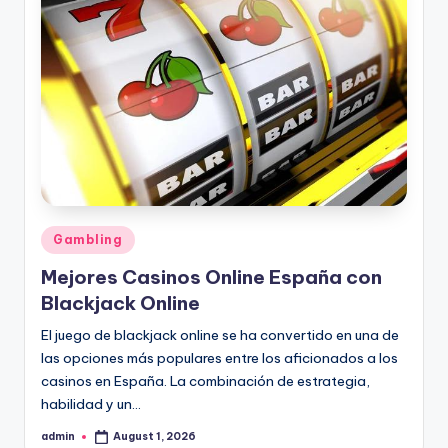
Posted
Gambling
in
Mejores Casinos Online España con
Blackjack Online
El juego de blackjack online se ha convertido en una de
las opciones más populares entre los aficionados a los
casinos en España. La combinación de estrategia,
habilidad y un…
admin
August 1, 2026
Posted