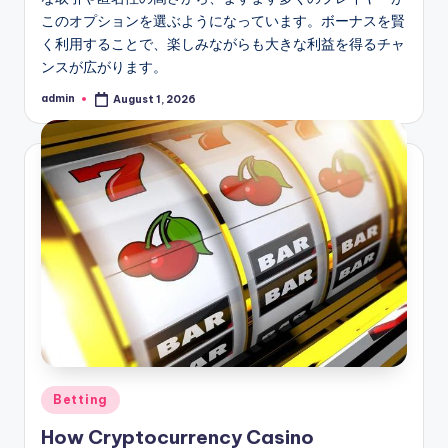
このオプションを選ぶようになっています。ボーナスを賢
く利用することで、楽しみながらも大きな利益を得るチャ
ンスが広がります。
admin
August 1, 2026
Posted
by
Posted
Betting
in
How Cryptocurrency Casino