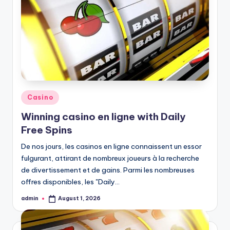
Posted
Casino
in
Winning casino en ligne with Daily
Free Spins
De nos jours, les casinos en ligne connaissent un essor
fulgurant, attirant de nombreux joueurs à la recherche
de divertissement et de gains. Parmi les nombreuses
offres disponibles, les "Daily…
admin
August 1, 2026
Posted
by