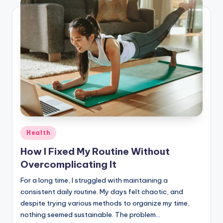
Posted
Health
in
How I Fixed My Routine Without
Overcomplicating It
For a long time, I struggled with maintaining a
consistent daily routine. My days felt chaotic, and
despite trying various methods to organize my time,
nothing seemed sustainable. The problem…