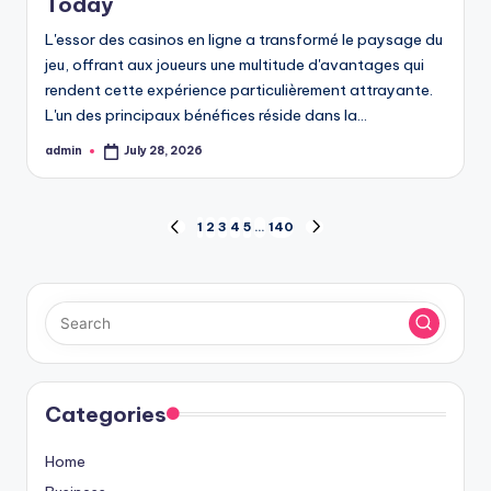
Today
L'essor des casinos en ligne a transformé le paysage du
jeu, offrant aux joueurs une multitude d'avantages qui
rendent cette expérience particulièrement attrayante.
L'un des principaux bénéfices réside dans la…
admin
July 28, 2026
Posted
by
Posts
1
2
3
4
5
…
140
PREVIOUS
NEXT
PAGE
PAGE
pagination
Categories
Home