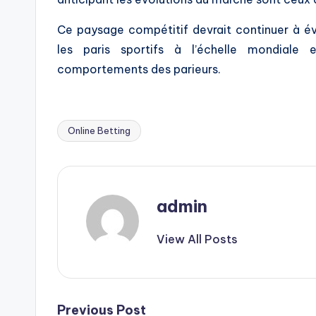
Ce paysage compétitif devrait continuer à évo
les paris sportifs à l’échelle mondiale 
comportements des parieurs.
Online Betting
Tags:
admin
View All Posts
Previous Post