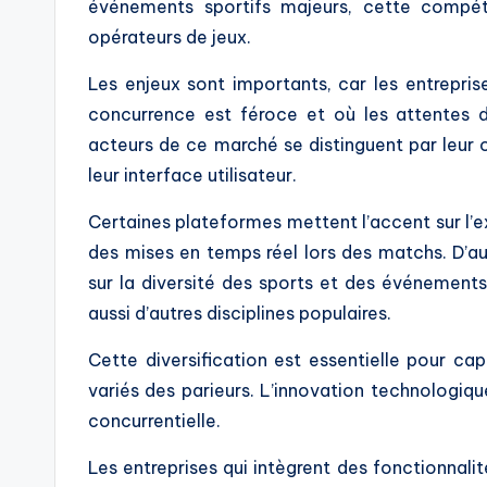
événements sportifs majeurs, cette compétit
opérateurs de jeux.
Les enjeux sont importants, car les entrepri
concurrence est féroce et où les attentes d
acteurs de ce marché se distinguent par leur o
leur interface utilisateur.
Certaines plateformes mettent l’accent sur l’
des mises en temps réel lors des matchs. D’a
sur la diversité des sports et des événements
aussi d’autres disciplines populaires.
Cette diversification est essentielle pour ca
variés des parieurs. L’innovation technologiq
concurrentielle.
Les entreprises qui intègrent des fonctionnalit