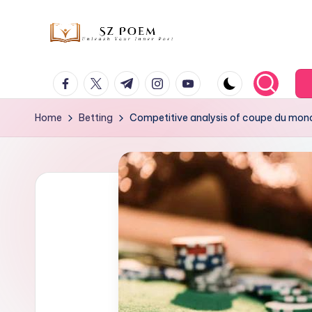
Skip
to
S
Unleash
content
facebook.com
twitter.com
t.me
instagram.com
youtube.com
Your
z
Inner
P
Home
Betting
Competitive analysis of coupe du mond
Poet
o
e
m