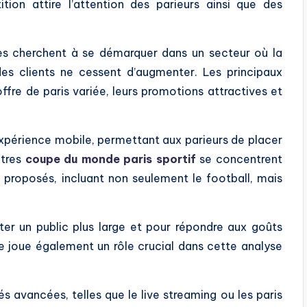
ion attire l’attention des parieurs ainsi que des
ses cherchent à se démarquer dans un secteur où la
es clients ne cessent d’augmenter. Les principaux
ffre de paris variée, leurs promotions attractives et
expérience mobile, permettant aux parieurs de placer
utres
coupe du monde paris sportif
se concentrent
 proposés, incluant non seulement le football, mais
pter un public plus large et pour répondre aux goûts
ue joue également un rôle crucial dans cette analyse
és avancées, telles que le live streaming ou les paris