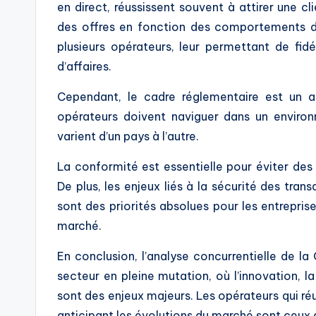
en direct, réussissent souvent à attirer une c
des offres en fonction des comportements de
plusieurs opérateurs, leur permettant de fidé
d’affaires.
Cependant, le cadre réglementaire est un a
opérateurs doivent naviguer dans un environ
varient d’un pays à l’autre.
La conformité est essentielle pour éviter des 
De plus, les enjeux liés à la sécurité des tra
sont des priorités absolues pour les entreprises
marché.
En conclusion, l’analyse concurrentielle de l
secteur en pleine mutation, où l’innovation, l
sont des enjeux majeurs. Les opérateurs qui réu
anticipant les évolutions du marché sont ceux qu