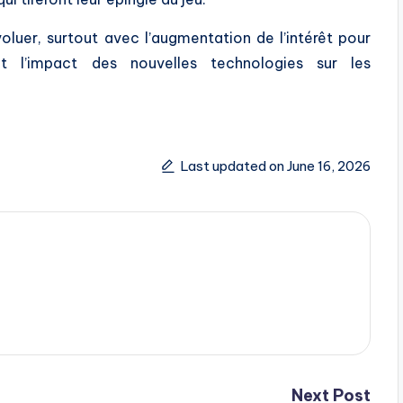
luer, surtout avec l’augmentation de l’intérêt pour
et l’impact des nouvelles technologies sur les
Last updated on June 16, 2026
Next Post