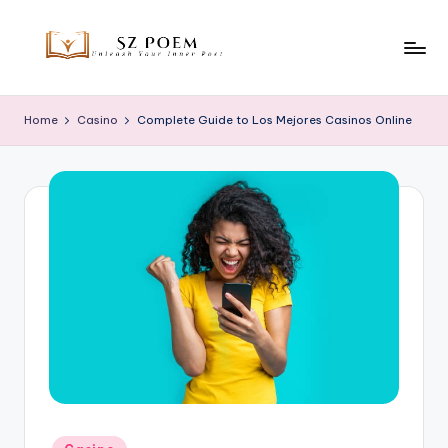
Skip
to
S
Unleash
content
Your
z
Home
Casino
Complete Guide to Los Mejores Casinos Online
Inner
P
Poet
o
e
m
Posted