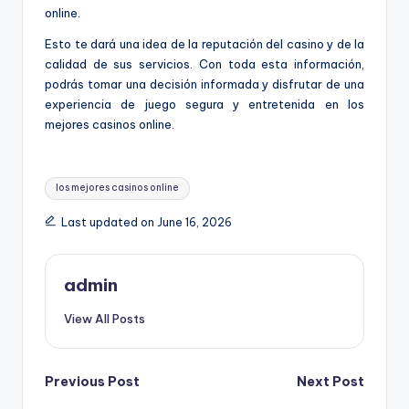
online.
Esto te dará una idea de la reputación del casino y de la
calidad de sus servicios. Con toda esta información,
podrás tomar una decisión informada y disfrutar de una
experiencia de juego segura y entretenida en los
mejores casinos online.
Tags:
los mejores casinos online
Last updated on June 16, 2026
admin
View All Posts
Post
Previous Post
Next Post