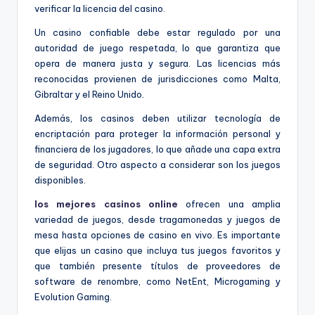
verificar la licencia del casino.
Un casino confiable debe estar regulado por una
autoridad de juego respetada, lo que garantiza que
opera de manera justa y segura. Las licencias más
reconocidas provienen de jurisdicciones como Malta,
Gibraltar y el Reino Unido.
Además, los casinos deben utilizar tecnología de
encriptación para proteger la información personal y
financiera de los jugadores, lo que añade una capa extra
de seguridad. Otro aspecto a considerar son los juegos
disponibles.
los mejores casinos online
ofrecen una amplia
variedad de juegos, desde tragamonedas y juegos de
mesa hasta opciones de casino en vivo. Es importante
que elijas un casino que incluya tus juegos favoritos y
que también presente títulos de proveedores de
software de renombre, como NetEnt, Microgaming y
Evolution Gaming.