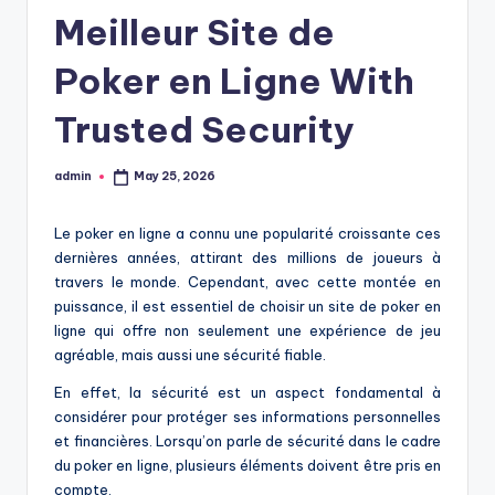
Meilleur Site de
Poker en Ligne With
Trusted Security
admin
May 25, 2026
Posted
by
Le poker en ligne a connu une popularité croissante ces
dernières années, attirant des millions de joueurs à
travers le monde. Cependant, avec cette montée en
puissance, il est essentiel de choisir un site de poker en
ligne qui offre non seulement une expérience de jeu
agréable, mais aussi une sécurité fiable.
En effet, la sécurité est un aspect fondamental à
considérer pour protéger ses informations personnelles
et financières. Lorsqu’on parle de sécurité dans le cadre
du poker en ligne, plusieurs éléments doivent être pris en
compte.