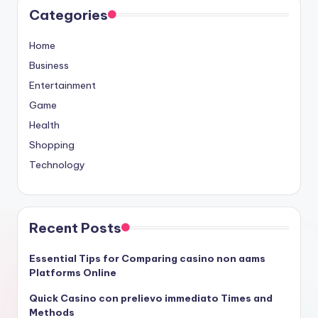
Categories
Home
Business
Entertainment
Game
Health
Shopping
Technology
Recent Posts
Essential Tips for Comparing casino non aams
Platforms Online
Quick Casino con prelievo immediato Times and
Methods