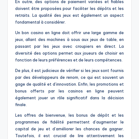
En outre, des options de paiement variées et fiables
doivent être proposées pour faciliter les dépôts et les
retraits. La qualité des jeux est également un aspect
fondamental à considérer.
Un bon casino en ligne doit offrir une large gamme de
jeux, allant des machines à sous aux jeux de table, en
passant par les jeux avec croupiers en direct. La
diversité des options permet aux joueurs de choisir en
fonction de leurs préférences et de leurs compétences.
De plus, il est judicieux de vérifier si les jeux sont fournis
par des développeurs de renom, ce qui est souvent un
gage de qualité et d’innovation. Enfin, les promotions et
bonus offerts par les casinos en ligne peuvent
également jouer un rôle significatif dans la décision
finale.
Les offres de bienvenue, les bonus de dépôt et les
programmes de fidélité permettent d’augmenter le
capital de jeu et d’améliorer les chances de gagner.
Toutefois, il est crucial de lire attentivement les