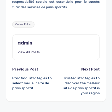
responsabilité sociale est essentielle pour le succès
futur des services de paris sportifs.
Tags:
Online Poker
admin
View All Posts
Post
Previous Post
Next Post
Practical strategies to
Trusted strategies to
navigation
select meilleur site de
discover the meilleur
paris sportif
site de paris sportif in
your region