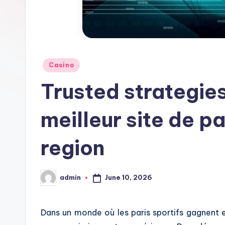
Posted
Casino
in
Trusted strategies
meilleur site de pa
region
June 10, 2026
admin
Posted
by
Dans un monde où les paris sportifs gagnent en 