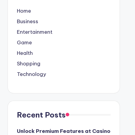
Home
Business
Entertainment
Game
Health
Shopping
Technology
Recent Posts
Unlock Premium Features at Casino