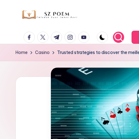
Skip
to
S
Unleash
content
facebook.com
twitter.com
t.me
instagram.com
youtube.com
Your
z
Inner
P
Home
Casino
Trusted strategies to discover the meilleu
Poet
o
e
m