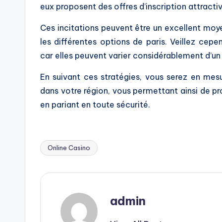
eux proposent des offres d’inscription attracti
Ces incitations peuvent être un excellent moy
les différentes options de paris. Veillez cepe
car elles peuvent varier considérablement d’un s
En suivant ces stratégies, vous serez en mesu
dans votre région, vous permettant ainsi de pr
en pariant en toute sécurité.
Online Casino
Tags:
admin