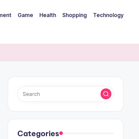
nment
Game
Health
Shopping
Technology
Categories